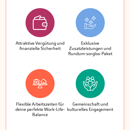
Attraktive Vergütung und
Exklusive
Ge
finanzielle Sicherheit
Zusatzleistungen und
Wohl
Rundum-sorglos-Paket
Kör
Flexible Arbeitszeiten für
Gemeinschaft und
Nac
deine perfekte Work-Life-
kulturelles Engagement
nach
Balance